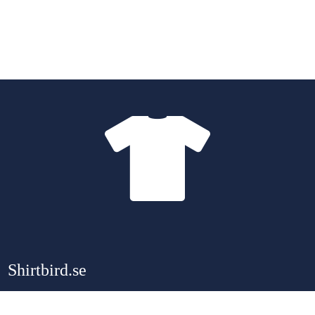
Shirtbird.se
Tips, produkter och
guider om t-shirts
med fokus på