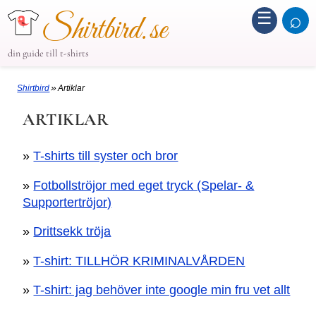
☰
⌕
Shirtbird.se
din guide till t-shirts
»
Shirtbird
Artiklar
ARTIKLAR
»
T-shirts till syster och bror
»
Fotbollströjor med eget tryck (Spelar- &
Supportertröjor)
»
Drittsekk tröja
»
T-shirt: TILLHÖR KRIMINALVÅRDEN
»
T-shirt: jag behöver inte google min fru vet allt