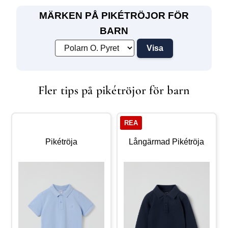
försvinner vid tvätt. Fläckarna
påverkar inte plaggets k
MÄRKEN PÅ PIKÉTRÖJOR FÖR
BARN
Fler tips på pikétröjor för barn
REA
Pikétröja
Långärmad Pikétröja