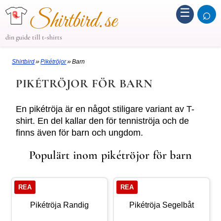
☰
⌕
Shirtbird.se
din guide till t-shirts
»
»
Shirtbird
Pikétröjor
Barn
PIKÉTRÖJOR FÖR BARN
En pikétröja är en något stiligare variant av T-
shirt. En del kallar den för tenniströja och de
finns även för barn och ungdom.
Populärt inom pikétröjor för barn
REA
REA
Pikétröja Randig
Pikétröja Segelbåt