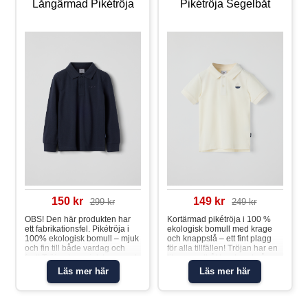
Långärmad Pikétröja
Pikétröja Segelbåt
150 kr
149 kr
299 kr
249 kr
OBS! Den här produkten har
Kortärmad pikétröja i 100 %
ett fabrikationsfel. Pikétröja i
ekologisk bomull med krage
100% ekologisk bomull – mjuk
och knappslå – ett fint plagg
och fin till både vardag och
för alla tillfällen! Tröjan har en
fest! Tröjan har mjuk krage och
liten segelbåt broderad på
knappslå fram. Denna produkt
bröstet och ribbad mudd i
Läs mer här
Läs mer här
har mindre defekter från
ärmslut för skön passform.
produktionen. Plaggen har
Plagget går att
små fläckar vid brodyren, och
syskonmatcha!Pikétröja
vi kan inte garantera att dessa
segelbåt