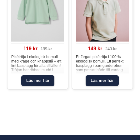
119 kr
149 kr
199 kr
249 kr
Pikétröja i ekologisk bomull
Enfärgad pikétröja i 100 %
med krage och knappslå – ett
ekologisk bomull. Ett perfekt
fint basplagg för alla tillfällen!
basplagg i barngarderoben
Tröjan har ribbad mudd i
som passar både till vardag
ärmslut för skön passform.
och fest! Tröjan har ribbad
Plagget går att
mudd i ärmslut och mjuk krage
Läs mer här
Läs mer här
syskonmatcha!Långärmad
med knappslå fram.Pikétröja
pikétröja