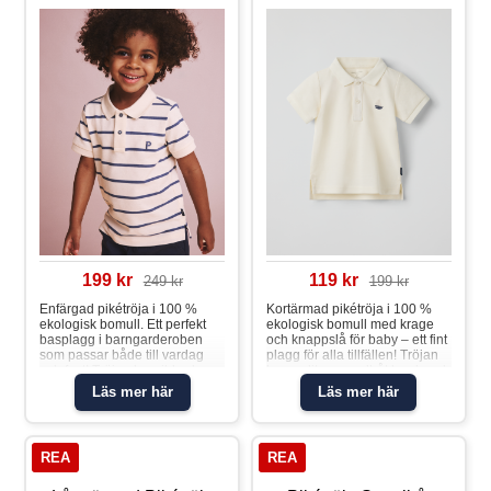
199 kr
119 kr
249 kr
199 kr
Enfärgad pikétröja i 100 %
Kortärmad pikétröja i 100 %
ekologisk bomull. Ett perfekt
ekologisk bomull med krage
basplagg i barngarderoben
och knappslå för baby – ett fint
som passar både till vardag
plagg för alla tillfällen! Tröjan
och fest! Tröjan har ribbad
har en liten segelbåt broderad
mudd i ärmslut och mjuk krage
på bröstet och ribbad mudd i
Läs mer här
Läs mer här
med knappslå fram.Pikétröja
ärmslut för skön passform.
randig
Plagget går att
syskonmatcha!Pikétröja
segelbåt
REA
REA