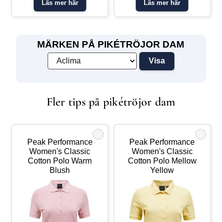
Läs mer här
Läs mer här
funktion, vilket gör den lika
logga på bröstet. Material:
perfekt för vardagsbruk som för
98% ull, 2% elastan
mer aktiva dagar. Ett
mångsidigt plagg som aldrig
går ur tiden Passar till vardag
och golf Mellankraftig 180 gsm
MÄRKEN PÅ PIKÉTRÖJOR DAM
bomullspiké Knappar framtill
P-logotyp brodyr på bröstet
Material: 100 % bomulll
Fler tips på pikétröjor dam
i
i
Peak Performance
Peak Performance
Women's Classic
Women's Classic
Cotton Polo Warm
Cotton Polo Mellow
Blush
Yellow