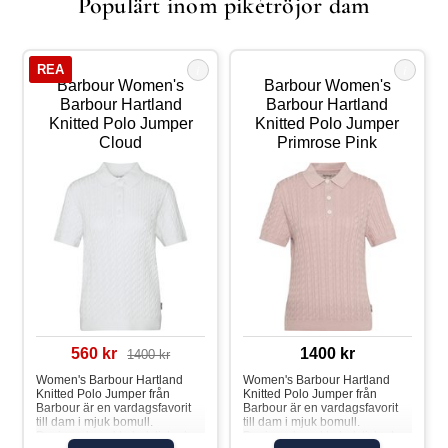
Populärt inom pikétröjor dam
i
i
REA
Barbour Women's
Barbour Women's
Barbour Hartland
Barbour Hartland
Knitted Polo Jumper
Knitted Polo Jumper
Cloud
Primrose Pink
560 kr
1400 kr
1400 kr
Women's Barbour Hartland
Women's Barbour Hartland
Knitted Polo Jumper från
Knitted Polo Jumper från
Barbour är en vardagsfavorit
Barbour är en vardagsfavorit
till dam i mjuk bomull.
till dam i mjuk bomull.
Designad med kabelstickad
Designad med kabelstickad