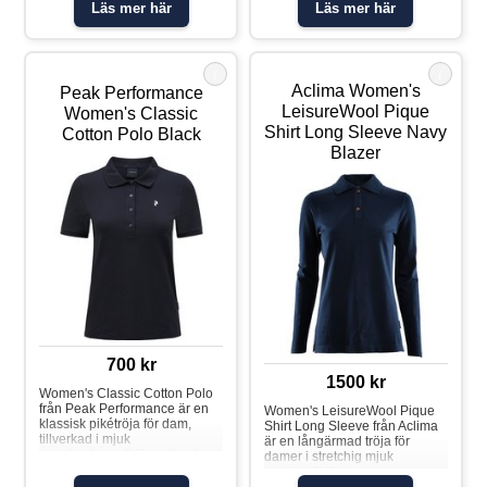
struktur. Barbour Hartland
struktur. Barbour Hartland
Läs mer här
Läs mer här
Stickad Pikétröja kombinerar
Stickad Pikétröja kombinerar
klassisk stil med modern
klassisk stil med modern
komfort. Tröjan har knappar
komfort. Tröjan har knappar
framtill med varumärkets
framtill med varumärkets
i
i
prägel, ribbstickad krage och
prägel, ribbstickad krage och
Aclima Women's
Peak Performance
ärmslut. Knappar framtill
ärmslut. Knappar framtill
Metallbricka i nacken Material:
Metallbricka i nacken Material:
LeisureWool Pique
Women's Classic
100 % bomull
100 % bomull
Shirt Long Sleeve Navy
Cotton Polo Black
Blazer
700 kr
1500 kr
Women's Classic Cotton Polo
från Peak Performance är en
Women's LeisureWool Pique
klassisk pikétröja för dam,
Shirt Long Sleeve från Aclima
tillverkad i mjuk
är en långärmad tröja för
premiumbomull för optimal
damer i stretchig mjuk
komfort året runt. Den tidlösa
merinoull. Knappar av
designen kombinerar stil och
kokosnötskal och broderad