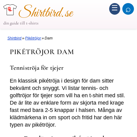
☰
⌕
Shirtbird.se
din guide till t-shirts
»
»
Shirtbird
Pikétröjor
Dam
PIKÉTRÖJOR DAM
Tenniströja för tjejer
En klassisk pikétröja i design för dam sitter
bekvämt och snyggt. Vi listar tennis- och
golftröjor för tjejer som vill ha en t-shirt med stil.
De är lite av enklare form av skjorta med krage
fast med bara 2-5 knappar i halsen. Många av
klädmärkena in om sport och fritid har den här
typen av pikétröjor.