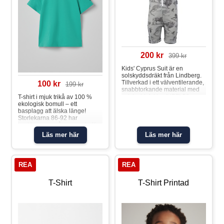
200 kr
399 kr
Kids' Cyprus Suit är en
solskyddsdräkt från Lindberg.
Tillverkad i ett välventilerande,
100 kr
199 kr
snabbtorkande material med
solskyddsfaktor (UPF) 50+
T-shirt i mjuk trikå av 100 %
med platta sömmar som inte
ekologisk bomull – ett
skaver. Dragkedjan fram gör
basplagg att älska länge!
det lätt att komma i och ur och
Storlekarna 86-92 har
är skyddad på baksidan med
tryckknappar på ena axeln för
extra tyg. Produkten är OEKO-
att underlätta klädbyten.
Läs mer här
Läs mer här
TEX® Standard 100-
Egenskaper: • YKK-
certifierad. Material: 83%
tryckknapparT-shirt
Nylon, 17% Elastan,
REA
REA
T-Shirt
T-Shirt Printad