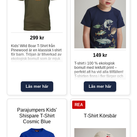
299 kr
Kids' Wild Boar T-Shirt från
Pinewood är en klassisk t-shirt
för barn. Tröjan är tillverkad av
149 kr
ekologisk bomull som är mjuk
och skonsam mot huden. På
T-shirt i 100 % ekologisk
bröstet finns ett stort tryck som
bomull med lekfullt print –
passar lika bra i skolan som på
perfekt att ha vid alla tillfällen!
friluftsäventyren. Ekologisk och
T-shirten finns i fler färger och
GOTS-certifierad bomull Stort
tryck som matchar snyggt med
tryck på bröstet Material: 100
hela kollektionen. Storlekarna
Läs mer här
Läs mer här
% bomull
86-92 har tryckknappar på ena
axeln för att underlätta
klädbyten. Egenskaper: • YKK-
tryckknapparT-shirt printad
REA
Parajumpers Kids'
Shispare T-Shirt
T-Shirt Körsbär
Cosmic Blue