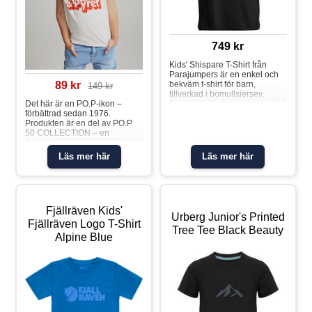
749 kr
Kids' Shispare T-Shirt från
Parajumpers är en enkel och
bekväm t-shirt för barn,
89 kr
149 kr
tillverkad i bomullsjersey.
Rund hals Parajumpers patch
Det här är en PO.P-ikon –
på ärmen Material: 100 %
förbättrad sedan 1976.
bomull
Produkten är en del av PO.P
50 COLLECTION – en
limiterad kollektion som hyllar
våra PO.P-ikoner och släpps i
Läs mer här
Läs mer här
samband med vårt 50-
årsjubileum 2026. T-shirt i 100
% ekologisk bomull med
lekfullt print – perfekt att ha vid
alla tillfällen! T-shirten finns i
Fjällräven Kids'
fler färger och tryck som
Urberg Junior's Printed
matchar snyggt med
Fjällräven Logo T-Shirt
Tree Tee Black Beauty
Alpine Blue