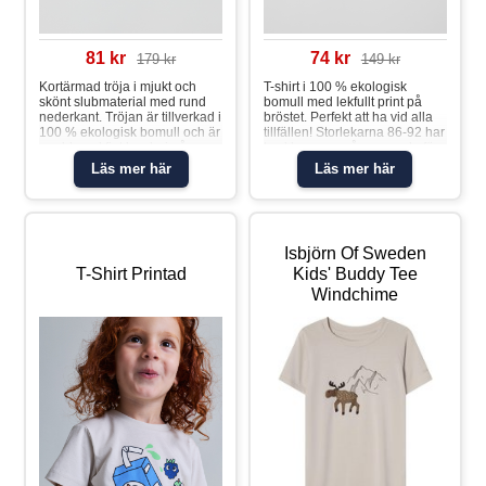
81 kr
74 kr
179 kr
149 kr
Kortärmad tröja i mjukt och
T-shirt i 100 % ekologisk
skönt slubmaterial med rund
bomull med lekfullt print på
nederkant. Tröjan är tillverkad i
bröstet. Perfekt att ha vid alla
100 % ekologisk bomull och är
tillfällen! Storlekarna 86-92 har
prydd med fint broderi på
tryckknappar på ena axeln för
framstycket. Storlek 68-80 har
att underlätta klädbyten.
Läs mer här
Läs mer här
tryckknappar på ena axeln för
Egenskaper: • YKK-
att underlätta klädbyten.
tryckknapparT-shirt dinosaurier
Storlek 50-62 har tryckknappar
på båda axlarna.
Produktsäkerhet: KEEP AWAY
Isbjörn Of Sweden
FROM FIREKortärmad tröja
blommor
T-Shirt Printad
Kids' Buddy Tee
Windchime