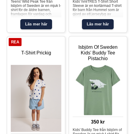
Teens' Wild Peak Tee från
Kids' hmlTRES T-Shirt Short
Isbjörn of Sweden är en mjuk t-
Sleeve är en kortärmad T-shirt
shirt för de äldre barnen,
för barn från Hummel som är
framtagen för vardag och
gjord av ett jerseytyg av
aktiva dagar både inomhus
ekologisk bomull, vilket gör
och ute i naturen. Det svala
den mjuk och andningsbar.
Läs mer här
Läs mer här
materialet i lyocell med elastan
Med OEKO-TEX® kan du vara
andas bra, transporterar bort
säker på att denna T-shirt är fri
fukt från huden och torkar
från ämnen som kan vara
snabbt, vilket hjälper barnet att
skadliga. Material: 100 %
REA
hålla en jämn och behaglig
bomull
Isbjörn Of Sweden
temperatur även vid intensiva
aktiviteter. Snabbtorkande
T-Shirt Prickig
Kids' Buddy Tee
material Fukttransporterande
Pistachio
Sval och mjuk mot känslig hud
Andas bra vid aktivitet Tryck
inspirerat av nordliga landskap
Material: 94 % lyocell, 6 %
elastan
350 kr
Kids' Buddy Tee från Isbjörn of