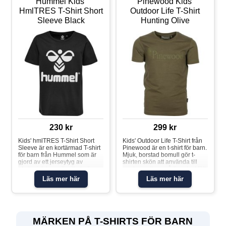
Hummel Kids'
Pinewood Kids'
HmlTRES T-Shirt Short
Outdoor Life T-Shirt
Sleeve Black
Hunting Olive
230 kr
299 kr
Kids' hmlTRES T-Shirt Short
Kids' Outdoor Life T-Shirt från
Sleeve är en kortärmad T-shirt
Pinewood är en t-shirt för barn.
för barn från Hummel som är
Mjuk, borstad bomull gör t-
gjord av ett jerseytyg av
shirten skön att använda till
ekologisk bomull, vilket gör
vardags eller små äventyr i fält.
den mjuk och andningsbar.
100% ekologisk bomull
Läs mer här
Läs mer här
Med OEKO-TEX® kan du vara
Borstad yta för ökad komfort
säker på att denna T-shirt är fri
Rund krage Material: 100 %
från ämnen som kan vara
bomull
skadliga. Material: 100 %
bomull
MÄRKEN PÅ T-SHIRTS FÖR BARN