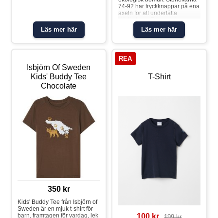
vardagsäventyr. Tillverkad i en
74-92 har tryckknappar på ena
fabrik med Fair Trade
axeln för att underlätta
Certified™ certifiering
klädbyten. • Extra mjuka
bluesign® godkänt tyg
sömmar • YKK TryckknapparT-
Läs mer här
Läs mer här
Ekologisk bomull Stort tryck på
shirt
bröstet Material: 100 % bomull
REA
Isbjörn Of Sweden
Kids' Buddy Tee
T-Shirt
Chocolate
350 kr
Kids' Buddy Tee från Isbjörn of
Sweden är en mjuk t-shirt för
barn, framtagen för vardag, lek
100 kr
199 kr