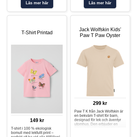
våra PO.P-ikoner och släpps i
tryckknappar på ena axeln för
Läs mer här
Läs mer här
samband med vårt 50-
att underlätta klädbyten.
årsjubileum 2026. T-shirt i
Plagget går att syskonmatcha!
ekologisk bomull för vuxen
Egenskaper: • YKK-
med vår allra första logga från
tryckknapparT-shirt blommig
1976 på framstycket – en riktig
retroklassiker att älska länge!
Jack Wolfskin Kids'
Mini-me!T-shirt pr
T-Shirt Printad
Paw T Paw Oyster
299 kr
Paw T K från Jack Wolfskin är
en bekväm T-shirt för barn,
designad för lek och äventyr
149 kr
utomhus. Den erbjuder en
mjuk och skön känsla för alla
T-shirt i 100 % ekologisk
dagens aktiviteter, från skola
bomull med lekfullt print –