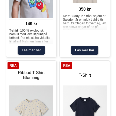
350 kr
Kids' Buddy Tee från Isbjörn of
Sweden är en mjuk t-shirt för
barn, framtagen för vardag, lek
149 kr
och aktiva dagar både på
förskolan och ute i naturen.
T-shirt i 100 % ekologisk
Det svala materialet i lyocell
bomull med lekfullt print på
med elastan andas bra,
bröstet. Perfekt att ha vid alla
transporterar bort fukt från
tillfällen! T-shirten finns i fler
huden och torkar snabbt, vilket
färger och tryck som matchar
hjälper barnet att hålla en
snyggt med hela kollektionen.
Läs mer här
Läs mer här
jämn och behaglig temperatur
Storlekarna 86-92 har
även när leken blir intensiv.
tryckknappar på ena axeln för
Snabbtorkande material
att underlätta klädbyten.
Fukttransporterande Sval och
Egenskaper: • YKK-
REA
REA
mjuk mot känslig hud Andas
tryckknapparT-shirt printad
bra vid aktivitet Tryck med
Ribbad T-Shirt
nordiska djurmotiv Material: 94
T-Shirt
Blommig
% lyocell, 6 % elastan