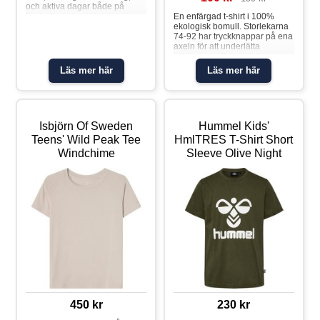
och aktiva dagar både på
förskolan och ute i naturen.
En enfärgad t-shirt i 100%
Det svala materialet i lyocell
ekologisk bomull. Storlekarna
med elastan andas bra,
74-92 har tryckknappar på ena
transporterar bort fukt från
axeln för att underlätta
huden och torkar snabbt, vilket
klädbyten. • Extra mjuka
hjälper barnet att hålla en
sömmar • YKK Tryckknappar
Läs mer här
Läs mer här
jämn och behaglig temperatur
Produktsäkerhet: KEEP AWAY
även när leken blir intensiv.
FROM FIRET-shirt
Snabbtorkande material
Fukttransporterande Sval och
mjuk mot känslig hud Andas
Isbjörn Of Sweden
Hummel Kids'
bra vid aktivitet Tryck med
nordiska djurmotiv Material: 94
Teens' Wild Peak Tee
HmlTRES T-Shirt Short
% lyocell, 6 % elastan
Windchime
Sleeve Olive Night
450 kr
230 kr