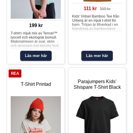
111 kr
159 kr
Kids' Vidsel Bamboo Tee från
Urberg är en mjuk t-shirt för
barn. Tröjan är tillverkad i en
199 kr
blandning av bambuviskos
och polyester som ger en lätt
T-shirt i mjuk mix av Tencel™
och sval känsla under
lyocell och ekologisk bomull.
vardagens äventyr. Material:
Materialmixen är sval, skön
48 % viskos, 47 % polyester, 5
och skonsam mot känslig hud.
% elastan
T:shirten har kort ärm och ett
blommigt allover-tryck som gör
Läs mer här
Läs mer här
varje dag lite somrig.
EGENSKAPER - Kort ärm
(S/S) - Blommigt allover-tryck
(AOP) - Lätt och följsam
REA
kvalitet - Mjuk mot huden och
sval att bära - Stretch med
Parajumpers Kids'
elastan som
T-Shirt Printad
Shispare T-Shirt Black