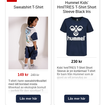
Hummel Kids'
Sweatshirt T-Shirt
HmlTRES T-Shirt Short
Sleeve Black Iris
230 kr
Kids' hmlTRES T-Shirt Short
Sleeve är en kortärmad T-shirt
för barn från Hummel som är
149 kr
249 kr
gjord av ett jerseytyg av
ekologisk bomull, vilket gör
T-shirt i tunn sweatshirtkvalitet
den mjuk och andningsbar.
med lätt borstad insida
Med OEKO-TEX® kan du vara
tillverkad av ekologisk bomull
säker på att denna T-shirt är fri
– perfekt för den sportige! T-
från ämnen som kan vara
shirten har konstrastfärgade
skadliga. Material: 100 %
ärmar och mudd i
Läs mer här
Läs mer här
bomull
halsringning, samt sportig
logga på bröstet och stort