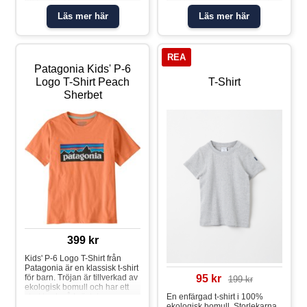
92 har tryckknappar på ena
tryckknappar på ena axeln för
axeln för att underlätta
att underlätta klädbyten.
Läs mer här
Läs mer här
klädbyten. Egenskaper: • YKK-
Egenskaper: • YKK-
tryckknapparT-shirt cupcake
tryckknapparT-shirt randig
REA
Patagonia Kids' P-6
Logo T-Shirt Peach
T-Shirt
Sherbet
399 kr
Kids' P-6 Logo T-Shirt från
Patagonia är en klassisk t-shirt
för barn. Tröjan är tillverkad av
95 kr
199 kr
ekologisk bomull och har ett
stort tryck på bröstet som
En enfärgad t-shirt i 100%
passar lika bra i skolan som på
ekologisk bomull. Storlekarna