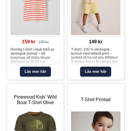
elastan
159 kr
149 kr
199 kr
Randig t-shirt i mjuk trikå av
T-shirt i 100 % ekologisk
ekologisk bomull – ett
bomull med lekfullt print –
basplagg att älska länge!
perfekt att ha vid alla tillfällen!
Storlekarna 86-92 har
T-shirten finns i fler färger och
tryckknappar på ena axeln för
tryck som matchar snyggt med
att underlätta klädbyten.
hela kollektionen. Storlekarna
Läs mer här
Läs mer här
Egenskaper: • YKK-
86-92 har tryckknappar på ena
tryckknapparT-shirt randig
axeln för att underlätta
klädbyten. Egenskaper: • YKK-
tryckknapparT-shirt bananer
Pinewood Kids' Wild
T-Shirt Printad
Boar T-Shirt Olive