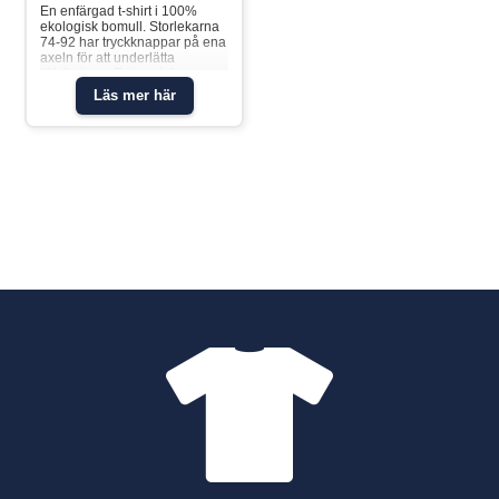
En enfärgad t-shirt i 100%
ekologisk bomull. Storlekarna
74-92 har tryckknappar på ena
axeln för att underlätta
klädbyten. • Extra mjuka
sömmar • YKK Tryckknappar
Läs mer här
Produktsäkerhet: KEEP AWAY
FROM FIRET-shirt