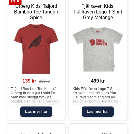
REA
Urberg Kids' Tafjord
Fjällräven Kids'
Bamboo Tee Tandori
Fjällräven Logo T-Shirt
Spice
Grey-Melange
139 kr
499 kr
199 kr
Tafjord Bamboo Tee Kids från
Kids Fjällräven Logo T-Shirt är
Urberg är en mjuk t-shirt för
en skön t-shirt för barn från
barn med snyggt tryck på
Fjällräven som är gjord av
bröstet. T-shirten är tillverkad i
ekologisk bomull. Perfekt för
en blandning av bambuviskos
lek och äventyr. Material:
och polyester som ger en lätt
100% Bomull
Läs mer här
Läs mer här
och luftig känsla under
vardagens äventyr. Material:
48% viskos, 47% polyester,
5% elastan