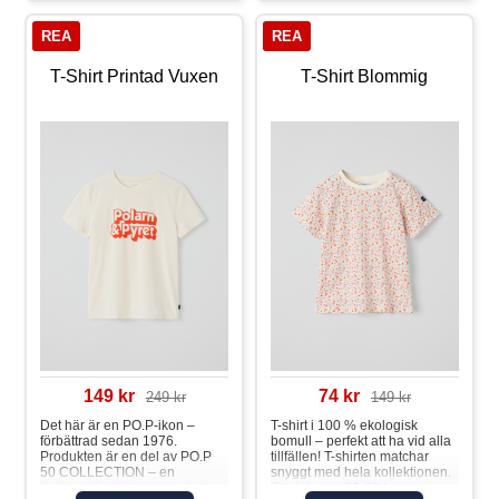
somrigt tryck på ryggen.
Matcha med tillhörande shorts
REA
REA
för ett helt set!Sweatshirt t-shirt
T-Shirt Printad Vuxen
T-Shirt Blommig
149 kr
74 kr
249 kr
149 kr
Det här är en PO.P-ikon –
T-shirt i 100 % ekologisk
förbättrad sedan 1976.
bomull – perfekt att ha vid alla
Produkten är en del av PO.P
tillfällen! T-shirten matchar
50 COLLECTION – en
snyggt med hela kollektionen.
limiterad kollektion som hyllar
Storlekarna 86-92 har