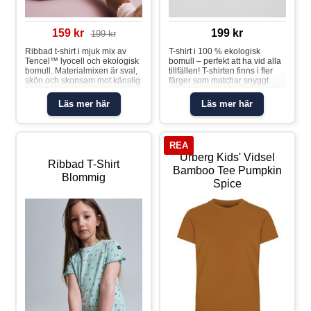
159 kr
199 kr
199 kr
Ribbad t-shirt i mjuk mix av
T-shirt i 100 % ekologisk
Tencel™ lyocell och ekologisk
bomull – perfekt att ha vid alla
bomull. Materialmixen är sval,
tillfällen! T-shirten finns i fler
skön och skonsam mot känslig
färger som matchar snyggt
hud. T:shirten har söt uddkant i
med hela kollektionen.
ärmslut och i nederkant samt
Storlekarna 86-92 har
Läs mer här
Läs mer här
liten brodyr med körsbär
tryckknappar på ena axeln för
framtill. Plagget går att
att underlätta klädbyten. Den
syskonmatcha!Ribbad t-shirt
här produkten ingår i vårt 3 för
körsbär
2-erbjudande, som ej kan
REA
kombineras med andra
Urberg Kids' Vidsel
erbjudanden. Egenskaper: •
Ribbad T-Shirt
YKK-tryckknappa
Bamboo Tee Pumpkin
Blommig
Spice