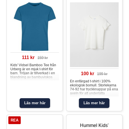
111 kr
159 kr
Kids' Vidsel Bamboo Tee från
Urberg är en mjuk t-shirt för
barn. Tröjan är tillverkad i en
100 kr
199 kr
blandning av bambuviskos
och polyester som ger en lätt
En enfärgad t-shirt i 100%
och sval känsla under
ekologisk bomull. Storlekarna
vardagens äventyr. Material:
74-92 har tryckknappar på ena
48 % viskos, 47 % polyester, 5
axeln för att underlätta
% elastan
klädbyten. • Extra mjuka
sömmar • YKK Tryckknappar
Läs mer här
Läs mer här
Produktsäkerhet: KEEP AWAY
FROM FIRET-shirt
REA
Hummel Kids'