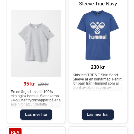
Sleeve True Navy
230 kr
Kids' hmlTRES T-Shirt Short
Sleeve är en kortärmad T-shirt
för barn från Hummel som är
95 kr
199 kr
gjord av ett jerseytyg av
ekologisk bomull, vilket gör
En enfärgad t-shirt i 100%
den mjuk och andningsbar.
ekologisk bomull. Storlekarna
Med OEKO-TEX® kan du vara
74-92 har tryckknappar på ena
säker på att denna T-shirt är fri
axeln för att underlätta
från ämnen som kan vara
klädbyten. • Extra mjuka
skadliga. Material: 100 %
sömmar • YKK TryckknapparT-
Läs mer här
Läs mer här
bomull
shirt
REA