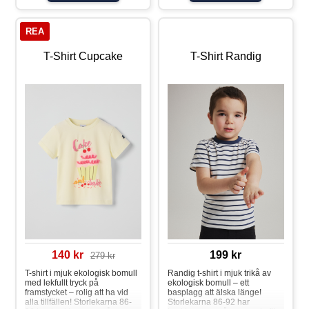
att syskonmatcha!
Egenskaper: • YKK-
tryckknapparT-shirt frukter
REA
T-Shirt Cupcake
T-Shirt Randig
140 kr
199 kr
279 kr
T-shirt i mjuk ekologisk bomull
Randig t-shirt i mjuk trikå av
med lekfullt tryck på
ekologisk bomull – ett
framstycket – rolig att ha vid
basplagg att älska länge!
alla tillfällen! Storlekarna 86-
Storlekarna 86-92 har