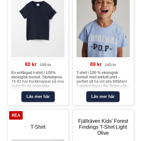
80 kr
89 kr
199 kr
149 kr
En enfärgad t-shirt i 100%
T-shirt i 100 % ekologisk
ekologisk bomull. Storlekarna
bomull med lekfullt print –
74-92 har tryckknappar på ena
perfekt att ha vid alla tillfällen!
axeln för att underlätta
T-shirten finns i fler färger och
klädbyten. • Extra mjuka
tryck som matchar snyggt med
sömmar • YKK TryckknapparT-
hela kollektionen. Storlekarna
Läs mer här
Läs mer här
shirt
86-92 har tryckknappar på ena
axeln för att underlätta
klädbyten. Egenskaper: • YKK-
tryckknapparT-shirt printad
REA
Fjällräven Kids' Forest
T-Shirt
Findings T-Shirt Light
Olive