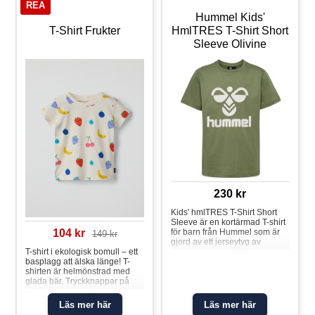
REA
Hummel Kids'
T-Shirt Frukter
HmlTRES T-Shirt Short
Sleeve Olivine
230 kr
Kids' hmlTRES T-Shirt Short
Sleeve är en kortärmad T-shirt
för barn från Hummel som är
104 kr
149 kr
gjord av ett jerseytyg av
ekologisk bomull, vilket gör
T-shirt i ekologisk bomull – ett
den mjuk och andningsbar.
basplagg att älska länge! T-
Med OEKO-TEX® kan du vara
shirten är helmönstrad med
säker på att denna T-shirt är fri
glada bär. Tryckknappar på
från ämnen som kan vara
axeln förenklar klädbyten.
skadliga. Material: 100 %
Storlek 50-62 har tryckknappar
Läs mer här
Läs mer här
bomull
på båda axlarna. Plagget går