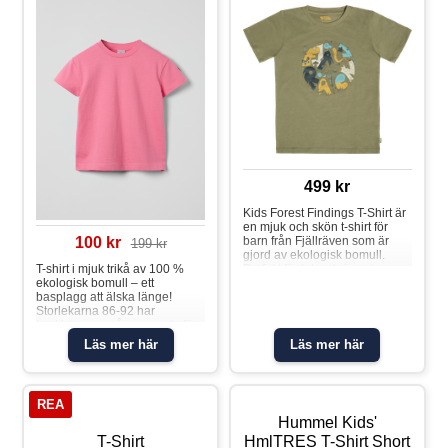
499 kr
Kids Forest Findings T-Shirt är
en mjuk och skön t-shirt för
barn från Fjällräven som är
100 kr
199 kr
gjord av ekologisk bomull.
Perfekt för lek och äventyr.
T-shirt i mjuk trikå av 100 %
Material: 100% Bomull
ekologisk bomull – ett
basplagg att älska länge!
Storlekarna 86-92 har
tryckknappar på ena axeln för
att underlätta klädbyten.
Läs mer här
Läs mer här
Egenskaper: • YKK-
tryckknapparT-shirt
REA
Hummel Kids'
T-Shirt
HmlTRES T-Shirt Short