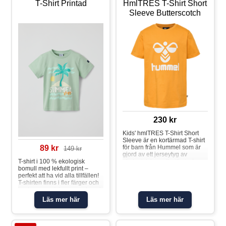
T-Shirt Printad
HmlTRES T-Shirt Short
Sleeve Butterscotch
230 kr
Kids' hmlTRES T-Shirt Short
Sleeve är en kortärmad T-shirt
för barn från Hummel som är
89 kr
149 kr
gjord av ett jerseytyg av
ekologisk bomull, vilket gör
T-shirt i 100 % ekologisk
den mjuk och andningsbar.
bomull med lekfullt print –
Med OEKO-TEX® kan du vara
perfekt att ha vid alla tillfällen!
säker på att denna T-shirt är fri
T-shirten finns i fler färger och
från ämnen som kan vara
tryck som matchar snyggt med
skadliga. Material: 100 %
hela kollektionen. Storlekarna
Läs mer här
Läs mer här
bomull
86-92 har tryckknappar på ena
axeln för att underlätta
klädbyten. Egenskaper: • YKK-
tryckknapparT-shirt printad