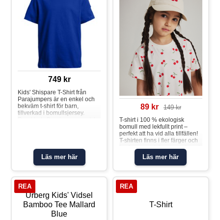
749 kr
Kids' Shispare T-Shirt från
Parajumpers är en enkel och
bekväm t-shirt för barn,
89 kr
149 kr
tillverkad i bomullsjersey.
Rund hals Parajumpers patch
T-shirt i 100 % ekologisk
på ärmen Material: 100 %
bomull med lekfullt print –
bomull
perfekt att ha vid alla tillfällen!
T-shirten finns i fler färger och
tryck som matchar snyggt med
hela kollektionen. Storlekarna
Läs mer här
Läs mer här
86-92 har tryckknappar på ena
axeln för att underlätta
klädbyten. Egenskaper: • YKK-
tryckknapparT-shirt körsbär
REA
REA
Urberg Kids' Vidsel
Bamboo Tee Mallard
T-Shirt
Blue